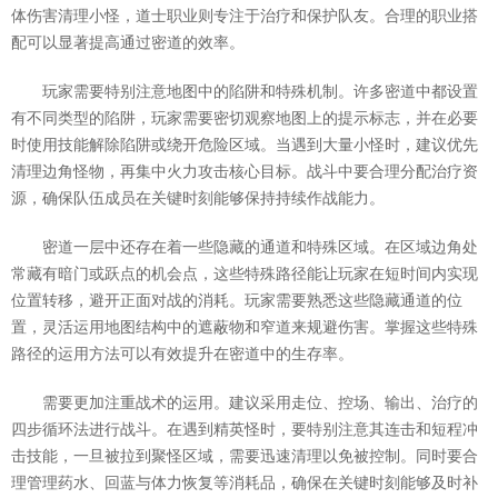
体伤害清理小怪，道士职业则专注于治疗和保护队友。合理的职业搭
配可以显著提高通过密道的效率。
玩家需要特别注意地图中的陷阱和特殊机制。许多密道中都设置
有不同类型的陷阱，玩家需要密切观察地图上的提示标志，并在必要
时使用技能解除陷阱或绕开危险区域。当遇到大量小怪时，建议优先
清理边角怪物，再集中火力攻击核心目标。战斗中要合理分配治疗资
源，确保队伍成员在关键时刻能够保持持续作战能力。
密道一层中还存在着一些隐藏的通道和特殊区域。在区域边角处
常藏有暗门或跃点的机会点，这些特殊路径能让玩家在短时间内实现
位置转移，避开正面对战的消耗。玩家需要熟悉这些隐藏通道的位
置，灵活运用地图结构中的遮蔽物和窄道来规避伤害。掌握这些特殊
路径的运用方法可以有效提升在密道中的生存率。
需要更加注重战术的运用。建议采用走位、控场、输出、治疗的
四步循环法进行战斗。在遇到精英怪时，要特别注意其连击和短程冲
击技能，一旦被拉到聚怪区域，需要迅速清理以免被控制。同时要合
理管理药水、回蓝与体力恢复等消耗品，确保在关键时刻能够及时补