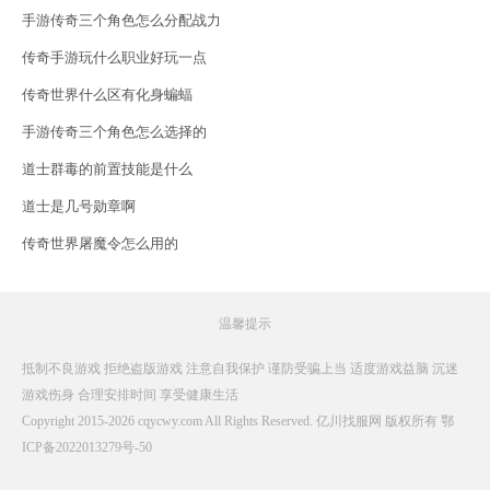
手游传奇三个角色怎么分配战力
传奇手游玩什么职业好玩一点
传奇世界什么区有化身蝙蝠
手游传奇三个角色怎么选择的
道士群毒的前置技能是什么
道士是几号勋章啊
传奇世界屠魔令怎么用的
温馨提示
抵制不良游戏 拒绝盗版游戏 注意自我保护 谨防受骗上当 适度游戏益脑 沉迷
游戏伤身 合理安排时间 享受健康生活
Copyright 2015-2026 cqycwy.com All Rights Reserved. 亿川找服网 版权所有
鄂
ICP备2022013279号-50