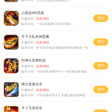
版本介绍：
赤月封顶屠龙终极极品+5
上线送400充值
详情
开服时间：
02月/09日
版本介绍：
？送400路费10全满10通关
天下大乱杀神恶魔
详情
开服时间：
02月/09日
版本介绍：
荐 惊天动地至尊無敌绝对防御秒杀一切
封神火龙单职业
详情
开服时间：
02月/09日
版本介绍：
自动挂机满屏BOSS一切全爆装备保值
神之攻速合击
详情
开服时间：
02月/09日
版本介绍：
千件首爆百件永久专属沉默道盾神器
８０飞龙合击