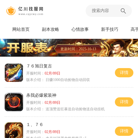
网站首页
副本攻略
心情故事
新手技巧
高
更新时间：2025-10-13
７６旭日复古
详情
开服时间：
02月/09日
版本介绍：
日赚1000自动捡物自动回収
杀我必爆紫装神
详情
开服时间：
02月/09日
版本介绍：
送顶赞送狂暴送自动捡物送自动挂机
１、７６
详情
开服时间：
02月/09日