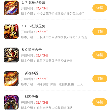
１７６极品专属
详情
开服时间：
02月/09日
版本介绍：
小怪爆茺值特戒狂暴啥都免费上线运
１８５征战玉兔
详情
开服时间：
02月/09日
版本介绍：
三职业平衡自动挂机散人称霸长久首选
８０星王合击
详情
开服时间：
02月/09日
版本介绍：
真首区最新版活动多爆充值
斩魂神器
详情
开服时间：
02月/09日
版本介绍：
2零门槛打保值 送挂机捡物 三天合区
创游传奇
详情
开服时间：
02月/09日
版本介绍：
独创命格复古经典原味沉默