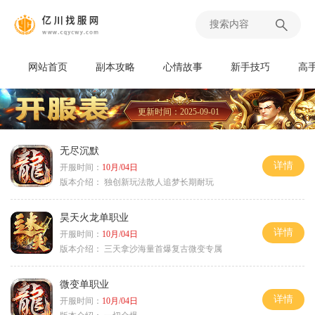
网站首页
副本攻略
心情故事
新手技巧
高
更新时间：2025-09-01
无尽沉默
详情
开服时间：
10月/04日
版本介绍：
独创新玩法散人追梦长期耐玩
昊天火龙单职业
详情
开服时间：
10月/04日
版本介绍：
三天拿沙海量首爆复古微变专属
微变单职业
详情
开服时间：
10月/04日