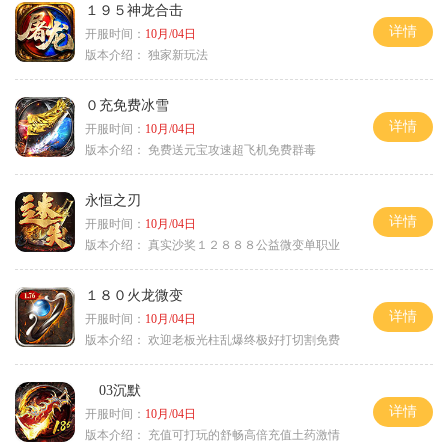
１９５神龙合击
详情
开服时间：
10月/04日
版本介绍：
独家新玩法
０充免费冰雪
详情
开服时间：
10月/04日
版本介绍：
免费送元宝攻速超飞机免费群毒
永恒之刃
详情
开服时间：
10月/04日
版本介绍：
真实沙奖１２８８８公益微变单职业
１８０火龙微变
详情
开服时间：
10月/04日
版本介绍：
欢迎老板光柱乱爆终极好打切割免费
03沉默
详情
开服时间：
10月/04日
版本介绍：
充值可打玩的舒畅高倍充值土药激情