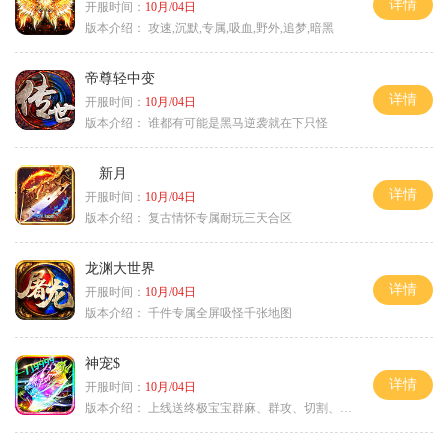
详情
开服时间：
10月/04日
版本介绍：
攻速,沉默,专属,吸血,野外,追梦,暗黑
帝尊轻中变
详情
开服时间：
10月/04日
版本介绍：
谁都有可能是黑马逆袭就在下只怪
新月
详情
开服时间：
10月/04日
版本介绍：
复古情怀专属耐玩三天合区
龙渊大世界
详情
开服时间：
10月/04日
版本介绍：
千件专属全屏吸怪千张地图
神宠$
详情
开服时间：
10月/04日
版本介绍：
上线送终极宝宝群麻、群攻、切割、吸血