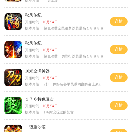
版本介绍：
一切全爆
秋风传纪
详情
开服时间：
10月/04日
版本介绍：
超低消费全民追梦沙奖最高１８８８８
秋风传纪
详情
开服时间：
10月/04日
版本介绍：
超低消费一切靠打沙奖最高１８８８８
10米全满神器
详情
开服时间：
10月/04日
版本介绍：
≤打一件好装备平民瞬间翻身变土豪≥
１７６特色复古
详情
开服时间：
10月/04日
版本介绍：
176你没玩过的复古
盟重沙漠